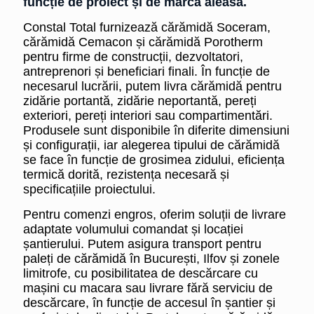
funcție de proiect și de marca aleasă.
Constal Total furnizează cărămidă Soceram,
cărămidă Cemacon și cărămidă Porotherm
pentru firme de construcții, dezvoltatori,
antreprenori și beneficiari finali. În funcție de
necesarul lucrării, putem livra cărămidă pentru
zidărie portantă, zidărie neportantă, pereți
exteriori, pereți interiori sau compartimentări.
Produsele sunt disponibile în diferite dimensiuni
și configurații, iar alegerea tipului de cărămidă
se face în funcție de grosimea zidului, eficiența
termică dorită, rezistența necesară și
specificațiile proiectului.
Pentru comenzi engros, oferim soluții de livrare
adaptate volumului comandat și locației
șantierului. Putem asigura transport pentru
paleți de cărămidă în București, Ilfov și zonele
limitrofe, cu posibilitatea de descărcare cu
mașini cu macara sau livrare fără serviciu de
descărcare, în funcție de accesul în șantier și