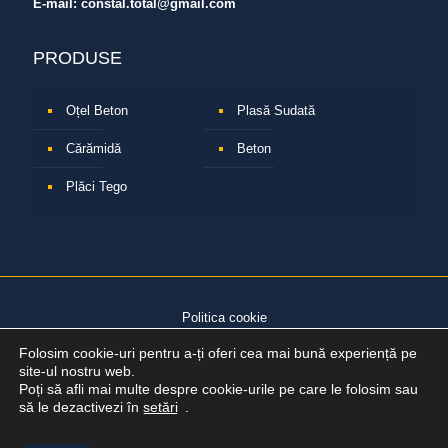
E-mail:
constal.total@gmail.com
PRODUSE
Oțel Beton
Plasă Sudată
Cărămidă
Beton
Plăci Tego
Politica cookie
© Copyright 2021 - www.constaltotal.ro. Toate drepturile rezervate
Folosim cookie-uri pentru a-ți oferi cea mai bună experiență pe
site-ul nostru web.
Poți să afli mai multe despre cookie-urile pe care le folosim sau
să le dezactivezi în
setări
.